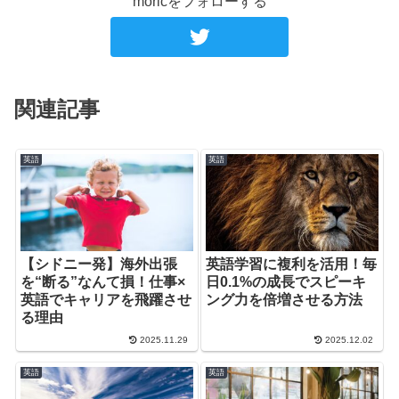
moricをフォローする
関連記事
英語
英語
【シドニー発】海外出張
英語学習に複利を活用！毎
を“断る”なんて損！仕事×
日0.1%の成長でスピーキ
英語でキャリアを飛躍させ
ング力を倍増させる方法
る理由
2025.11.29
2025.12.02
英語
英語