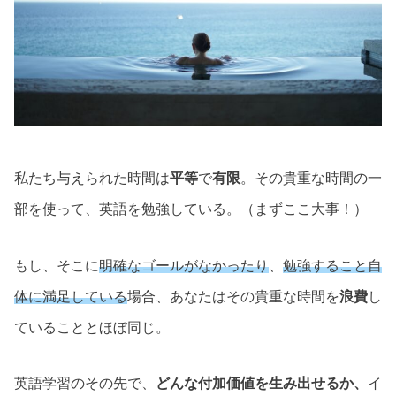
私たち与えられた時間は
平等
で
有限
。その貴重な時間の一
部を使って、英語を勉強している。（まずここ大事！）
もし、そこに
明確なゴールがなかったり
、
勉強すること自
体に満足している
場合、あなたはその貴重な時間を
浪費
し
ていることとほぼ同じ。
英語学習のその先で、
どんな付加価値を生み出せるか、
イ