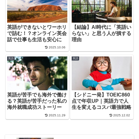
英語ができないとワーホリ
【結論】AI時代に「英語い
で詰む！？オンライン英会
らない」と思う人が損する
話で仕事も生活も安心に
理由
2025.10.06
英語
英語
英語が苦手でも海外で働け
【シドニー発】TOEIC860
る？英語が苦手だった私の
点で年収UP｜英語力で人
海外就職成功ストーリー
生を変えるコスパ最強戦略
2025.11.29
2025.12.02