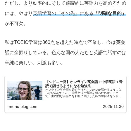
ただし、より効率的にそして飛躍的に英語力を高めるため
には、やはり
英語学習の「その先」にある
「明確な目的」
が不可欠。
私はTOEIC学習は860点を超えた時点で卒業し、今は
英会
話
に全振りしている。色んな国の人たちと英語で話すのは
単純に楽しい。刺激も多い。
【シドニー発】オンライン英会話＋中学英語＋音
読で話せるようになる勉強法
オンライン英会話を始めたけど、なかなか話せるようにな
らないあなたへ。中学英文法と音読を組み合わせること
で、実践的な会話力を劇的に伸ばした私の学習法をシドニ
ー在住者の視点で詳しく解説する。
moric-blog.com
2025.11.30